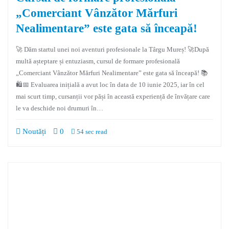
„Comerciant Vânzător Mărfuri
Nealimentare” este gata să înceapă!
🚀 Dăm startul unei noi aventuri profesionale la Târgu Mureș! 🚀După
multă așteptare și entuziasm, cursul de formare profesională
„Comerciant Vânzător Mărfuri Nealimentare” este gata să înceapă! 📚
🛍📅 Evaluarea inițială a avut loc în data de 10 iunie 2025, iar în cel
mai scurt timp, cursanții vor păși în această experiență de învățare care
le va deschide noi drumuri în…
Noutăți
0
54 sec read