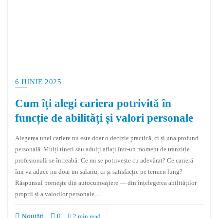
6 IUNIE 2025
Cum îți alegi cariera potrivită în
funcție de abilități și valori personale
Alegerea unei cariere nu este doar o decizie practică, ci și una profund
personală. Mulți tineri sau adulți aflați într-un moment de tranziție
profesională se întreabă: Ce mi se potrivește cu adevărat? Ce carieră
îmi va aduce nu doar un salariu, ci și satisfacție pe termen lung?
Răspunsul pornește din autocunoaștere — din înțelegerea abilităților
proprii și a valorilor personale…
Noutăți
0
2 min read