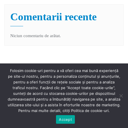
Comentarii recente
Niciun comentariu de arătat.
Folosim cookie-uri pentru a vă oferi cea mai bună experiență
pe site-ul nostru, pentru a personaliza conținutul și anunțurile,
pentru a oferi funcții de rețele sociale și pentru a analiza
traficul nostru. Facând clic pe "Accept toate cookie-urile",
sunteți de acord cu stocarea cookie-urilor pe dispozitivul
Home
Proiect
Anunțuri
Noutăți
Contact
dumneavoastră pentru a îmbunătăți navigarea pe site, a analiza
utilizarea site-ului și a asista în eforturile noastre de marketing.
Copyright ©2026 Proiect Cariera pe primul plan . All rights
Pentru mai multe detalii, citiți Politica de cookie-uri.
reserved.
Powered by
WordPress
&
Designed by
Bizberg Themes
Accept