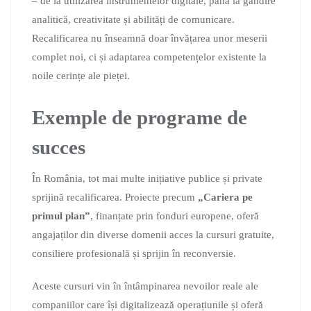
– de la utilizarea instrumentelor digitale, până la gândire
analitică, creativitate și abilități de comunicare.
Recalificarea nu înseamnă doar învățarea unor meserii
complet noi, ci și adaptarea competențelor existente la
noile cerințe ale pieței.
Exemple de programe de
succes
În România, tot mai multe inițiative publice și private
sprijină recalificarea. Proiecte precum
„Cariera pe
primul plan”
, finanțate prin fonduri europene, oferă
angajaților din diverse domenii acces la cursuri gratuite,
consiliere profesională și sprijin în reconversie.
Aceste cursuri vin în întâmpinarea nevoilor reale ale
companiilor care își digitalizează operațiunile și oferă